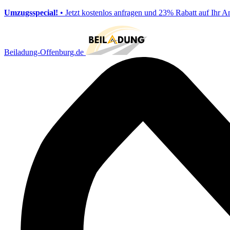
Umzugsspecial!
• Jetzt kostenlos anfragen und 23% Rabatt auf Ihr A
Beiladung-Offenburg.de