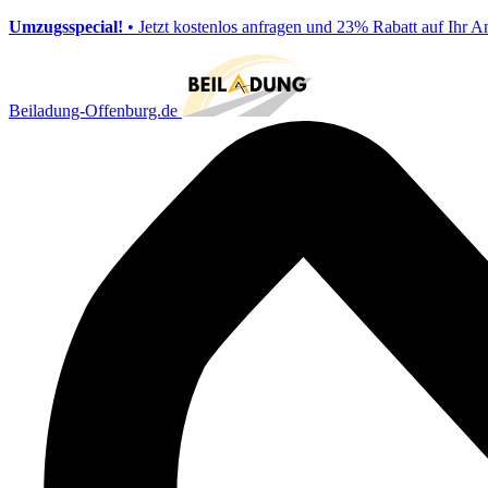
Umzugsspecial!
• Jetzt kostenlos anfragen und 23% Rabatt auf Ihr A
Beiladung-Offenburg.de