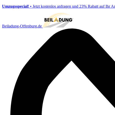
Umzugsspecial!
• Jetzt kostenlos anfragen und 23% Rabatt auf Ihr A
Beiladung-Offenburg.de