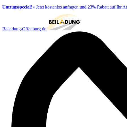
Umzugsspecial!
• Jetzt kostenlos anfragen und 23% Rabatt auf Ihr A
Beiladung-Offenburg.de